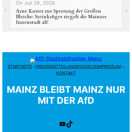
On Juli 29, 2026
O
Arne Kuster zur Sperrung der Großen
N
Bleiche: Steinkrüger riegelt die Mainzer
H
Innenstadt ab!
STARTSEITE
PRESSEMITTEILUNGEN
VIDEOS
IMPRESSUM
KONTAKT
MAINZ BLEIBT MAINZ NUR
MIT DER AfD
Kanal der AfD-Stadtrat Mainz
TikTok