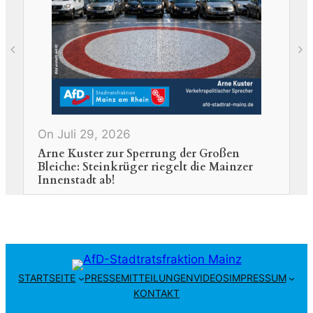
O
N
H
On Juli 29, 2026
Arne Kuster zur Sperrung der Großen
Bleiche: Steinkrüger riegelt die Mainzer
Innenstadt ab!
STARTSEITE
PRESSEMITTEILUNGEN
VIDEOS
IMPRESSUM
KONTAKT