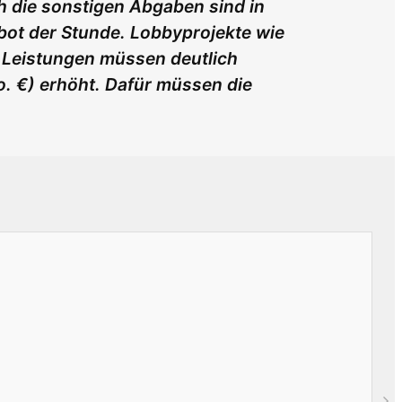
h die sonstigen Abgaben sind in
bot der Stunde. Lobbyprojekte wie
n Leistungen müssen deutlich
o. €) erhöht. Dafür müssen die
O