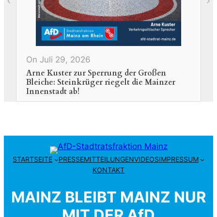
N
H
On Juli 29, 2026
Arne Kuster zur Sperrung der Großen
Bleiche: Steinkrüger riegelt die Mainzer
Innenstadt ab!
STARTSEITE
PRESSEMITTEILUNGEN
VIDEOS
IMPRESSUM
KONTAKT
MAINZ BLEIBT MAINZ NUR
MIT DER AfD