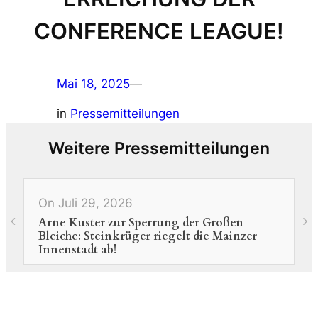
CONFERENCE LEAGUE!
Mai 18, 2025
—
in
Pressemitteilungen
Weitere Pressemitteilungen
On Juli 29, 2026
O
Arne Kuster zur Sperrung der Großen
N
Bleiche: Steinkrüger riegelt die Mainzer
H
Innenstadt ab!